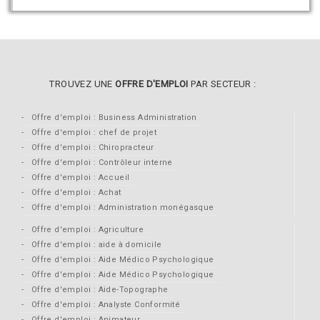
TROUVEZ UNE
OFFRE D'EMPLOI
PAR SECTEUR :
Offre d'emploi : Business Administration
Offre d'emploi : chef de projet
Offre d'emploi : Chiropracteur
Offre d'emploi : Contrôleur interne
Offre d'emploi : Accueil
Offre d'emploi : Achat
Offre d'emploi : Administration monégasque
Offre d'emploi : Agriculture
Offre d'emploi : aide à domicile
Offre d'emploi : Aide Médico Psychologique
Offre d'emploi : Aide Médico Psychologique
Offre d'emploi : Aide-Topographe
Offre d'emploi : Analyste Conformité
Offre d'emploi : Animateur