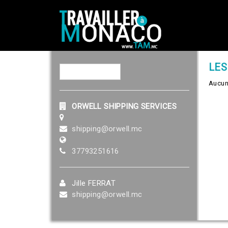
LES
Aucun
ORWELL SHIPPING SERVICES
shipping@orwell.mc
37793251616
Jille FERRAT
shipping@orwell.mc