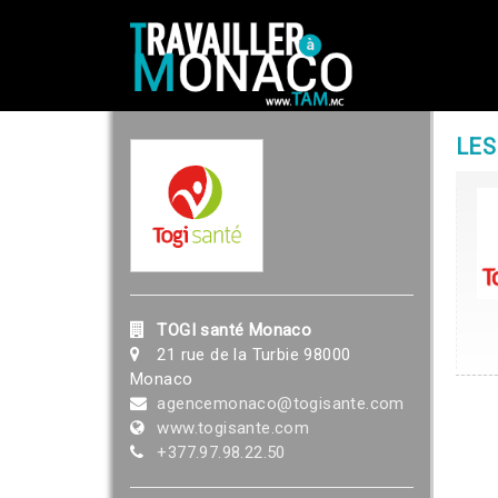
LES
TOGI santé Monaco
21 rue de la Turbie 98000
Monaco
agencemonaco@togisante.com
www.togisante.com
+377.97.98.22.50